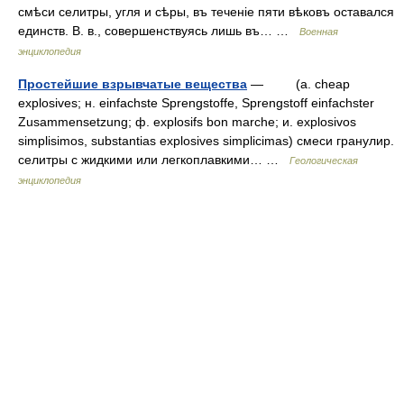
смѣси селитры, угля и сѣры, въ теченіе пяти вѣковъ оставался
единств. В. в., совершенствуясь лишь въ… …
Военная
энциклопедия
Простейшие взрывчатые вещества
— (a. cheap
explosives; н. einfachste Sprengstoffe, Sprengstoff einfachster
Zusammensetzung; ф. explosifs bon marche; и. explosivos
simplisimos, substantias explosives simplicimas) смеси гранулир.
селитры c жидкими или легкоплавкими… …
Геологическая
энциклопедия