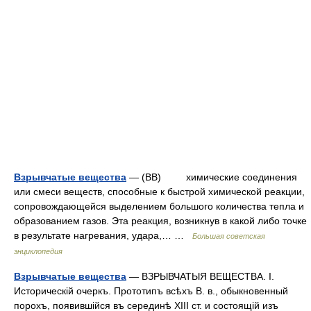
Взрывчатые вещества
— (ВВ) химические соединения
или смеси веществ, способные к быстрой химической реакции,
сопровождающейся выделением большого количества тепла и
образованием газов. Эта реакция, возникнув в какой либо точке
в результате нагревания, удара,… …
Большая советская
энциклопедия
Взрывчатые вещества
— ВЗРЫВЧАТЫЯ ВЕЩЕСТВА. I.
Историческій очеркъ. Прототипъ всѣхъ В. в., обыкновенный
порохъ, появившійся въ серединѣ XIII ст. и состоящій изъ