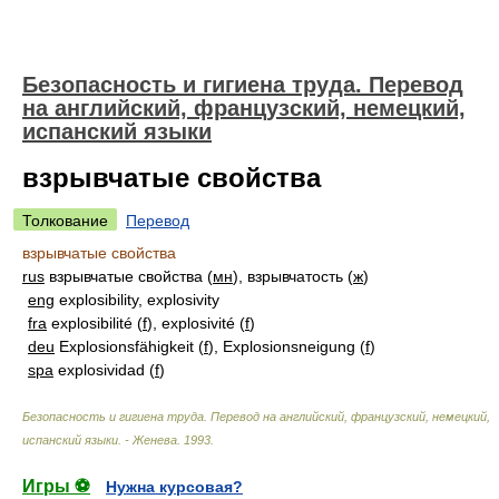
Безопасность и гигиена труда. Перевод
на английский, французский, немецкий,
испанский языки
взрывчатые свойства
Толкование
Перевод
взрывчатые свойства
rus
взрывчатые свойства (
мн
), взрывчатость (
ж
)
eng
explosibility, explosivity
fra
explosibilité (
f
), explosivité (
f
)
deu
Explosionsfähigkeit (
f
), Explosionsneigung (
f
)
spa
explosividad (
f
)
Безопасность и гигиена труда. Перевод на английский, французский, немецкий,
испанский языки. - Женева
.
1993
.
Игры ⚽
Нужна курсовая?