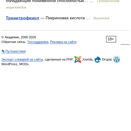
обладающие пониженной способностью… …
Геологическая
энциклопедия
Тринитрофенол
— Пикриновая кислота …
Википедия
© Академик, 2000-2026
18+
Обратная связь:
Техподдержка
,
Реклама на сайте
👣 Путешествия
Экспорт словарей на сайты
, сделанные на PHP,
Joomla,
Drupal,
WordPress, MODx.