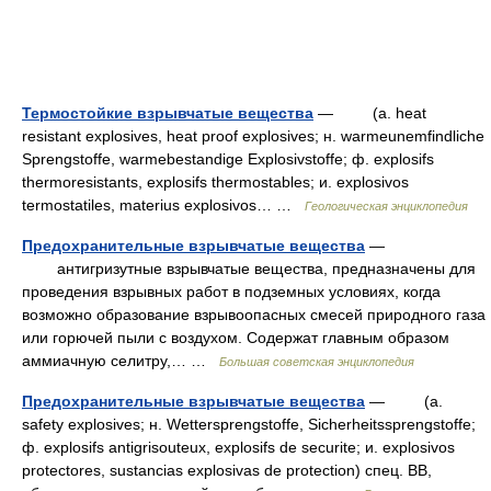
Термостойкие взрывчатые вещества
— (a. heat
resistant explosives, heat proof explosives; н. warmeunemfindliche
Sprengstoffe, warmebestandige Explosivstoffe; ф. explosifs
thermoresistants, explosifs thermostables; и. explosivos
termostatiles, materius explosivos… …
Геологическая энциклопедия
Предохранительные взрывчатые вещества
—
антигризутные взрывчатые вещества, предназначены для
проведения взрывных работ в подземных условиях, когда
возможно образование взрывоопасных смесей природного газа
или горючей пыли с воздухом. Содержат главным образом
аммиачную селитру,… …
Большая советская энциклопедия
Предохранительные взрывчатые вещества
— (a.
safety explosives; н. Wettersprengstoffe, Sicherheitssprengstoffe;
ф. explosifs antigrisouteux, explosifs de securite; и. explosivos
protectores, sustancias explosivas de protection) спец. ВВ,